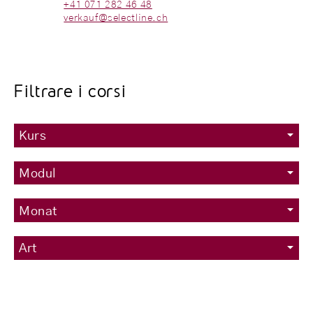
+41 071 282 46 48
verkauf@selectline.ch
Filtrare i corsi
Kurs
Modul
Monat
Art