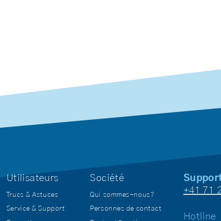
Utilisateurs
Société
Suppor
+41 71 
Trucs & Astuces
Qui sommes-nous?
Service & Support
Personnes de contact
Hotline