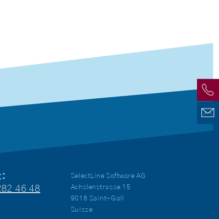
t:
SelectLine Software AG
282 46 48
Achslenstrasse 15
9016 Saint-Gall
Suisse