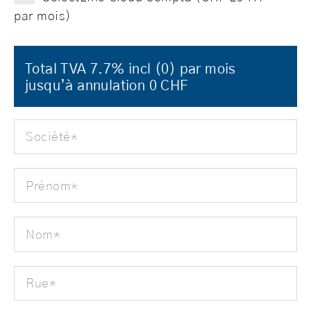
par mois)
Total TVA 7.7% incl (
0
) par mois
jusqu’à annulation
0
CHF
Société
*
Prénom
*
Nom
*
Rue
*