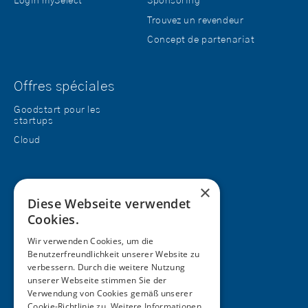
Login mySelect
Sponsoring
Trouvez un revendeur
Concept de partenariat
Offres spéciales
Goodstart pour les
startups
Cloud
×
Diese Webseite verwendet
Support:
Cookies.
+41 71 282 46 48
Wir verwenden Cookies, um die
Benutzerfreundlichkeit unserer Website zu
Hotline
verbessern. Durch die weitere Nutzung
0900 900 330
unserer Webseite stimmen Sie der
Verwendung von Cookies gemäß unserer
(CHF 4.23/Min, depuis le réseau fixe)
Cookie-Richtlinie zu.
Weitere Informationen